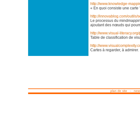
http://www.knowledge-mappi
« En quoi consiste une carte 
http://innovablog.com/outils
Le processus du mindmapping 
ajoutant des nœuds qui pourr
http://www.visual-literacy.org
Table de classification de vi
http://www.visualcomplexity.c
Cartes à regarder, à admirer.
plan de site
-
news