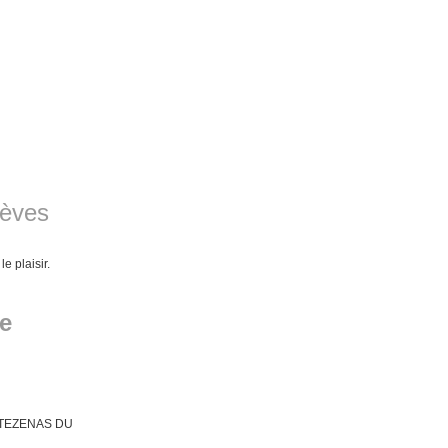
lèves
e plaisir.
e
e TEZENAS DU