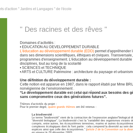
ts d'action " Jardins et Langages " de l'école
" Des racines et des rêves "
Domaines d’activités :
• EDUCATION AU DEVELOPPEMENT DURABLE
L'éducation au développement durable (EDD)
permet d'appréhender 
dans ses dimensions scientifiques, éthiques et civiques. Transversale, 
programmes d'enseignement. L'éducation au développement durable a
disciplines, tout au long de la scolarité
• SCIENCES et TECHNIQUE
• ARTS et CULTURE Patrimoine : architecture du paysage et urbanis
Une définition du développement durable :
Cette notion est apparue en 1987, dans le rapport établi par Mme B
norvégienne de l’environnement .
“Le développement durable est celui qui répond aux besoins des g
sans compromettre ceux des générations futures”.
Thèmes d'activités du projet :
Pour le premier degré,
quatre grands thèmes
ont été retenus :
La biodiversité
:
Le terme "biodiversité" vient de la contraction de l'expression anglaise"biological di
"diversité biologique". La biodiversité c'est la "variabilité des organismes vivants d
compris, entre autres, les écosystèmes terrestres, marins et autres écosystèmes
complexes écologiques dont ils font partie : cela comprend la diversité au sein d
espèces ainsi que celle des écosystèmes."
(
article 2 de la Convention sur la diver
en vigueur le 29 décembre 1993)