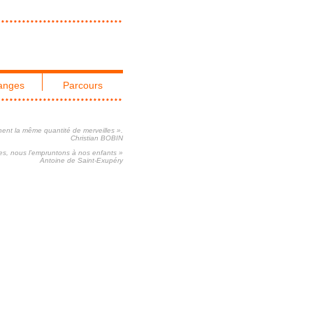
anges
Parcours
nent la même quantité de merveilles ».
Christian BOBIN
res, nous l’empruntons à nos enfants »
Antoine de Saint-Exupéry