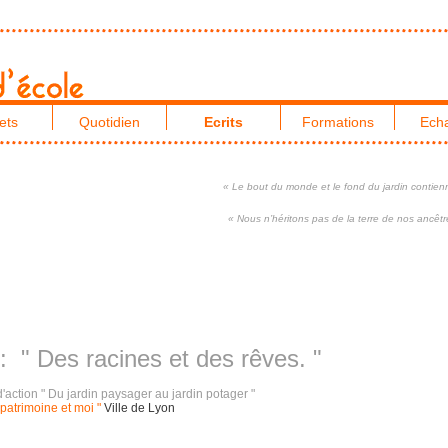
ets
Quotidien
Ecrits
Formations
Ech
« Le bout du monde et le fond du jardin contien
« Nous n’héritons pas de la terre de nos ancêt
 : " Des racines et des rêves. "
'action " Du jardin paysager au jardin potager "
patrimoine et moi "
Ville de Lyon