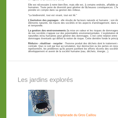
Elle est nécessaire à notre bien-être, mais elle est, à certains endroits, affaiblie 
humaines. Toute perte de diversité peut générer de fâcheuses conséquences. L'
prendre en compte dans sa gestion des milieux.
"La biodiversité, tout est vivant, tout est lié."
L'évolution des paysages
: elle résulte de facteurs naturels et humains ; son ét
éléments naturels, les traces des sociétés et les aspects d'aménagement, dans 
et temporelle.
La gestion des environnements
(la mise en valeur et les risques de dommages
de nos sociétés s'appuie sur des potentialités environnementales. L'exploitation 
naturelles et/ou humaines peut générer des dommages. C'est cette relation entre p
dommages éventuels qui définit la notion de risque. Cette dernière fonde le princi
Réduire - réutiliser - recycler
: l'homme produit des déchets dont le traitement 
centrale. Que ce soit par leur accumulation, leur destruction ou les pertes en ress
représentent, les problèmes qu'ils posent justifient les efforts récents des sociét
développement et avenir de la société humaine (eau, déchets, énergie...).
Les jardins explorés
L'esplanade du Gros Caillou