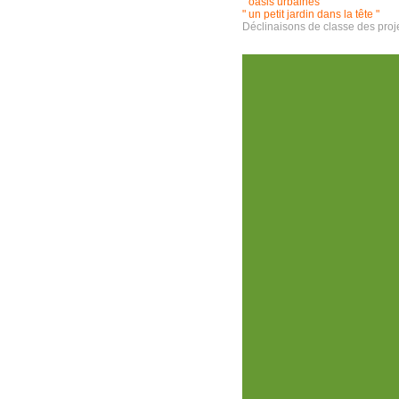
" oasis urbaines "
" un petit jardin dans la tête "
Déclinaisons de classe des proje