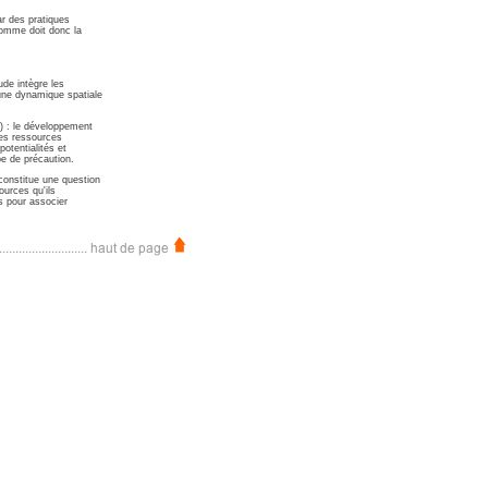
par des pratiques
homme doit donc la
ude intègre les
une dynamique spatiale
) : le développement
des ressources
otentialités et
pe de précaution.
constitue une question
ources qu'ils
és pour associer