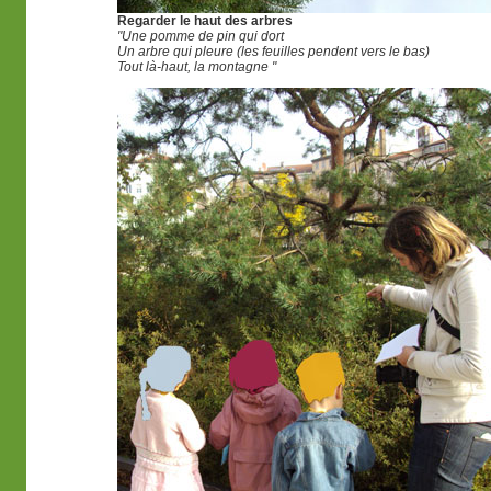
Regarder le haut des arbres
"Une pomme de pin qui dort
Un arbre qui pleure (les feuilles pendent vers le bas)
Tout là-haut, la montagne "