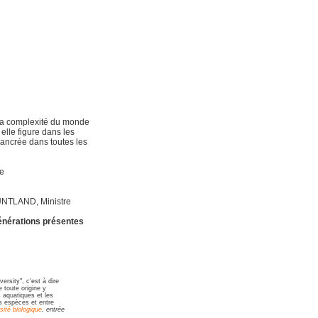
la complexité du monde
elle figure dans les
ncrée dans toutes les
me
RUNTLAND, Ministre
énérations présentes
versity", c'est à dire
e toute origine y
 aquatiques et les
es espèces et entre
sité biologique
, entrée