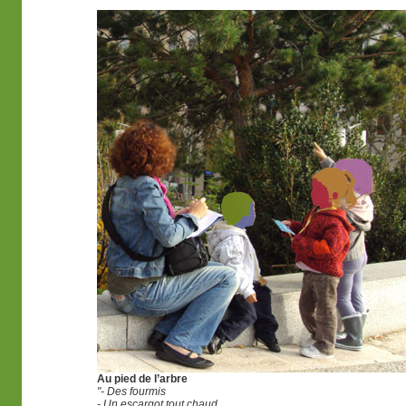
Au pied de l’arbre
"- Des fourmis
- Un escargot tout chaud