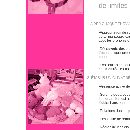
de limites
1-AIDER CHAQUE ENFAN
-Appropriation des t
porte-manteaux, casi
avec les prénoms et 
-Découverte des pla
L’ordre assure une s
connu.
-Exploration des dif
hall d’entrée, couloi
2- ÉTABLIR UN CLIMAT 
-Présence active des
-Gérer le départ de
La séparation est net
L’objet transitionne
-Relations duelles p
-Possibilité de retr
-Règles de vies cla