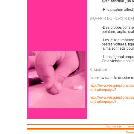
avec sanction , un b
-Ritualisation affe
3-OFFRIR DU PLAISIR D
-Des propositions s
peinture, argile, crai
-Les jeux d’imitatio
petites voitures, fi
la maisonnette pour
-L’enseignant propo
Cela viendra ensuit
S. Maillard
interview dans le dossier 
http://www.vosquestionsdep
sadapter/page/2
http://www.vosquestionsdep
sadapter/page/1
plan de site
-
news
Derni