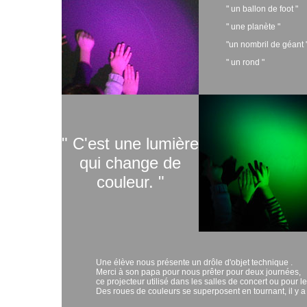
" un ballon de foot "
" une planète "
"un nombril de géant 
" un rond "
" C'est une lumière
qui change de
couleur. "
Une élève nous présente un drôle d'objet technique .
Merci à son papa pour nous prêter pour deux journées,
ce projecteur utilisé dans les salles de concert ou pour 
Des roues de couleurs se superposent en tournant, il y a 