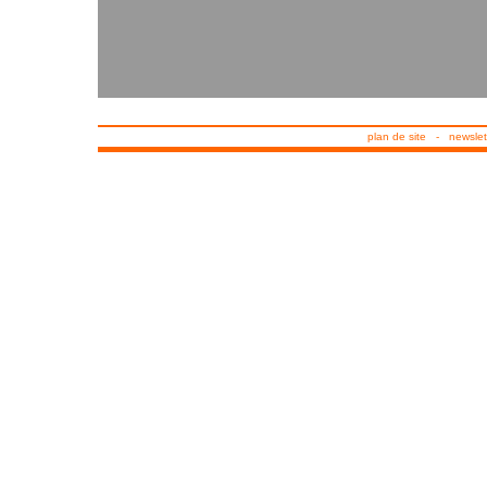
plan de site
-
newslet