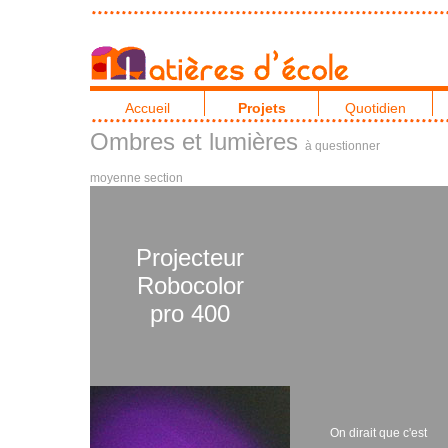
Accueil
Projets
Quotidien
Ombres et lumières
à questionner
moyenne section
Projecteur
Robocolor
pro 400
On dirait que c'est