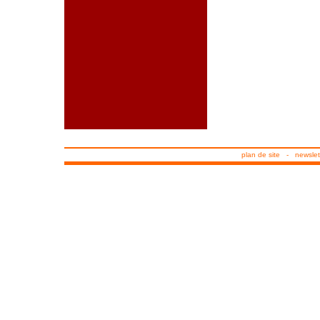
plan de site
-
newslet