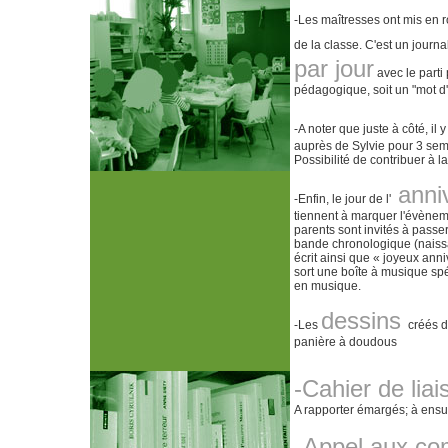
-Les maîtresses ont mis en 
de la classe. C'est un
journa
par jour
avec le parti 
pédagogique, soit un "mot d'e
-A noter que juste à côté, il 
auprès de Sylvie pour 3 semai
Possibilité de contribuer à l
anni
-Enfin, le jour de l'
tiennent à marquer l'évèneme
parents sont invités à passe
bande chronologique (naissan
écrit ainsi que « joyeux anni
sort une boîte à musique spéc
en musique.
dessins
-Les
créés d
panière à doudous
-Cahier de lia
A rapporter émargés; à ensui
Appel aux co