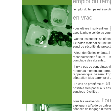
emploi du tem
l'emploi du temps est évolut
en vrac
- Les élèves inscrivent leur
avec la photo collée au ver
-Quand les enfants se déplac
Ce baton matérialise une lim
souci de sécurité ,de protec
-A tour de rôle les enfants, 
reconnaissables à leurs ....t
comptage des absents...
-Il n'y a pas de contraintes v
ranger au moment du regroup
rappellent que, ce serait tro
séparation (des parents) et
en
-En cas de problème d'
possible d'en parler aux ense
sont tous réveillés .
l’o
Tous les week-ends,
expliquera à l’aide du cahie
séances de langage directem