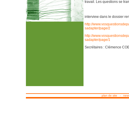
travail. Les questions se tr
interview dans le dossier r
http://www.vosquestionsdepa
sadapter/page/2
http://www.vosquestionsdepa
sadapter/page/1
Secrétaires : Clémence C
plan de site
-
news