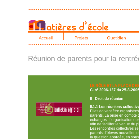
Accueil
Projets
Quotidien
Réunion de parents pour la rentré
LE RÔLE ET LA PLACE DE
C. n° 2006-13
II - Droit de réunion
II.1.1 Les réunions collectiv
Elles doivent être organisées
parents. La prise en compte d
échanges. L’organisation de
afin de faciliter la venue du
Les rencontres collectives se
parents d’élèves nouvellement
la question abordée, en sou