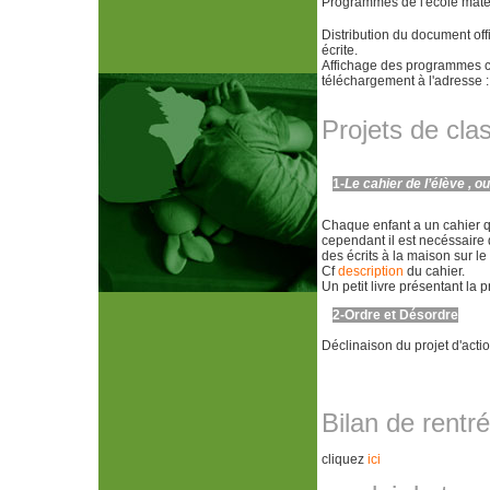
Programmes de l'école mate
Distribution du document off
écrite.
Affichage des programmes com
téléchargement à l'adresse 
Projets de cla
1-
Le cahier de l’élève , o
Chaque enfant a un cahier qui
cependant il est necéssaire 
des écrits à la maison sur le
Cf
description
du cahier.
Un petit livre présentant la
2-Ordre et Désordre
Déclinaison du projet d'actio
Bilan de rentr
cliquez
ici